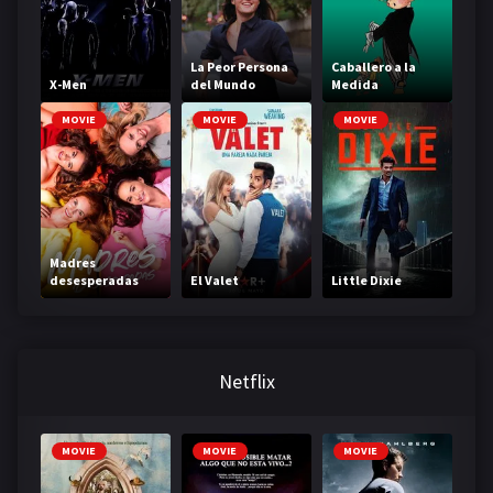
La Peor Persona
Caballero a la
X-Men
del Mundo
Medida
MOVIE
MOVIE
MOVIE
Madres
desesperadas
El Valet
Little Dixie
Netflix
MOVIE
MOVIE
MOVIE