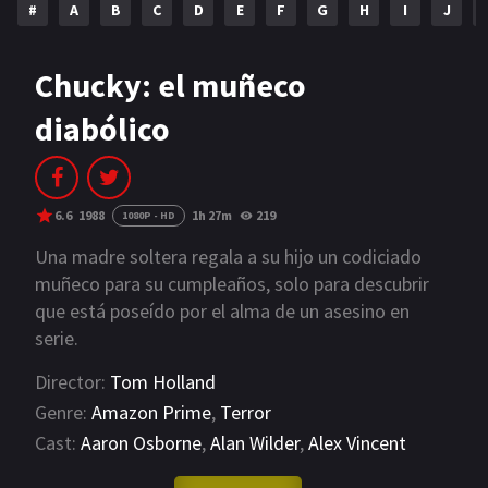
#
A
B
C
D
E
F
G
H
I
J
NETFLIX
AÑOS
Chucky: el muñeco
diabólico
2023
2022
2021
2020
2019
2018
6.6
1988
1h 27m
219
1080P - HD
2014
2006
Una madre soltera regala a su hijo un codiciado
muñeco para su cumpleaños, solo para descubrir
2002
2001
que está poseído por el alma de un asesino en
serie.
2000
1990
Director:
Tom Holland
SERIES
Genre:
Amazon Prime
,
Terror
Cast:
Aaron Osborne
,
Alan Wilder
,
Alex Vincent
PELICULAS
VIEW MORE