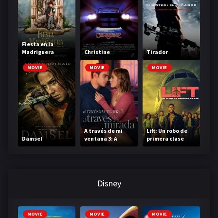
Fiesta en la
Madriguera
Christine
Tirador
MOVIE
MOVIE
MOVIE
A través de mi
Lift: Un robo de
Damsel
ventana 3: A
primera clase
través de tu
mirada
Disney
MOVIE
MOVIE
MOVIE