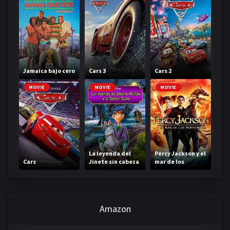
Jamaica bajo cero
Cars 3
Cars 2
MOVIE
MOVIE
MOVIE
La leyenda del
Percy Jackson y el
Cars
Jinete sin cabeza
mar de los
monstruos
Amazon