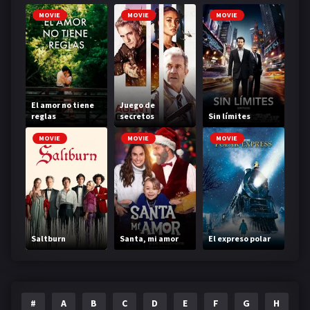
MOVIE
MOVIE
MOVIE
El amor no tiene
Juego de
reglas
secretos
Sin límites
MOVIE
MOVIE
MOVIE
Saltburn
Santa, mi amor
El expreso polar
#
A
B
C
D
E
F
G
H
I