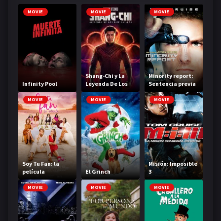
MOVIE
MOVIE
MOVIE
Shang-Chi y La
Minority report:
Infinity Pool
Leyenda De Los
Sentencia previa
Diez Anillos
MOVIE
MOVIE
MOVIE
Soy Tu Fan: la
Misión: Imposible
película
El Grinch
3
MOVIE
MOVIE
MOVIE