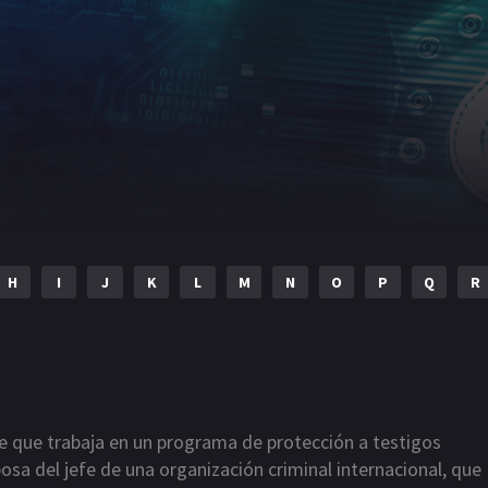
H
I
J
K
L
M
N
O
P
Q
R
e que trabaja en un programa de protección a testigos
osa del jefe de una organización criminal internacional, que