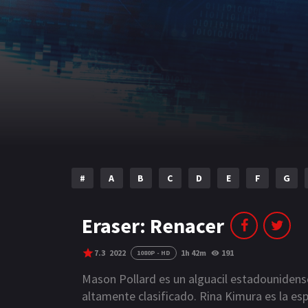
#
A
B
C
D
E
F
G
Eraser: Renacer
7.3
2022
1h 42m
191
1080P - HD
Mason Pollard es un alguacil estadounidens
altamente clasificado. Rina Kimura es la esp