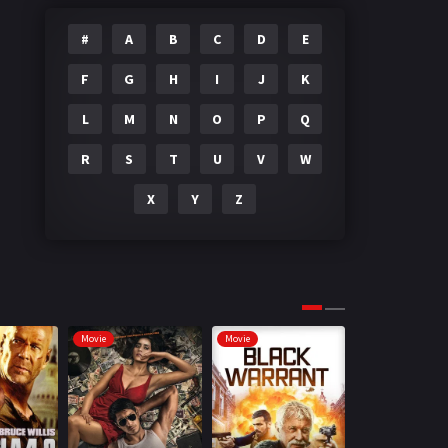
#
A
B
C
D
E
F
G
H
I
J
K
L
M
N
O
P
Q
R
S
T
U
V
W
X
Y
Z
Movie
Movie
Movie