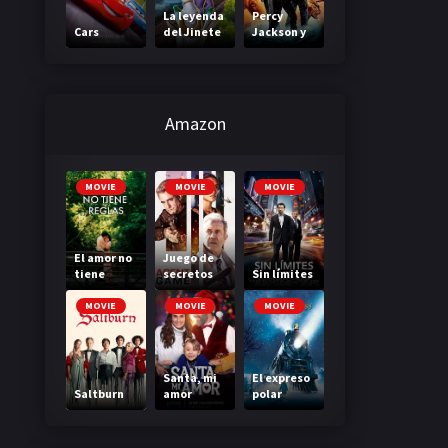
La leyenda
Percy
Cars
del Jinete
Jackson y
sin cabeza
el mar de
los
monstruos
Amazon
MOVIE
MOVIE
MOVIE
El amor no
Juego de
tiene
secretos
Sin límites
reglas
MOVIE
MOVIE
MOVIE
Santa, mi
El expreso
Saltburn
amor
polar