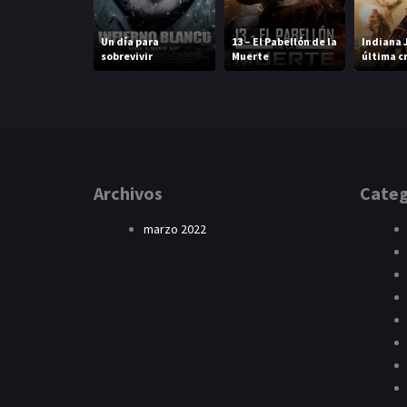
Un día para
13 – El Pabellón de la
Indiana 
sobrevivir
Muerte
última c
Archivos
Categ
marzo 2022