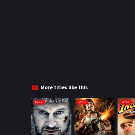
More titles like this
Movie
Movie
Movie