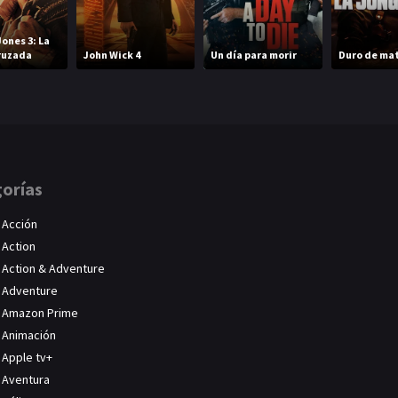
Jones 3: La
ruzada
John Wick 4
Un día para morir
Duro de mat
orías
Acción
Action
Action & Adventure
Adventure
Amazon Prime
Animación
Apple tv+
Aventura