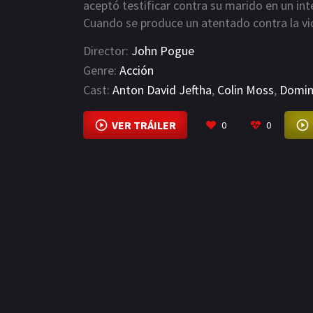
aceptó testificar contra su marido en un i
Cuando se produce un atentado contra la vi
"borrarla", es decir, fingir su muerte y quit
Director:
John Pogue
del Cabo, África. Ahora, Pollard debe sobrev
Genre:
Acción
detener un complot criminal aún mayor.
Cast:
Anton David Jeftha
,
Colin Moss
,
Domin
VER TRÁILER
0
0