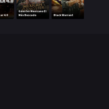
Gánster Mexicano El
ar 4.0
Más Buscado
Black Warrant
Valiente