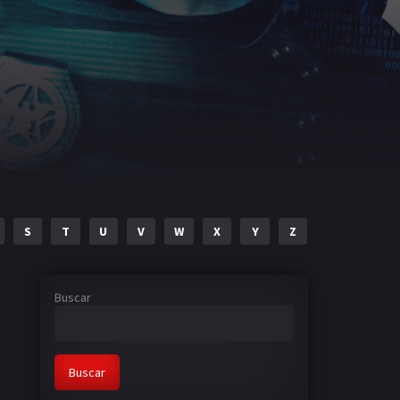
S
T
U
V
W
X
Y
Z
Buscar
Buscar