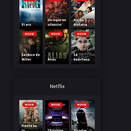
Un lugar en
Air: La
El aro
silencio:
historia
Parte II
detrás del
logo
MOVIE
MOVIE
MOVIE
La chica de
La
Miller
Alias
huérfana:
El Origen
Netflix
MOVIE
MOVIE
MOVIE
Fiesta en
la
Christine
Tirador