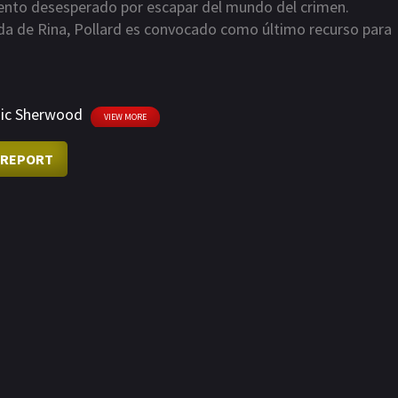
ntento desesperado por escapar del mundo del crimen.
da de Rina, Pollard es convocado como último recurso para
arla del mapa, al ocultarla del otro lado del mundo en Ciudad
ivir, mantener con vida a Rina contra todo pronóstico y
ic Sherwood
VIEW MORE
REPORT