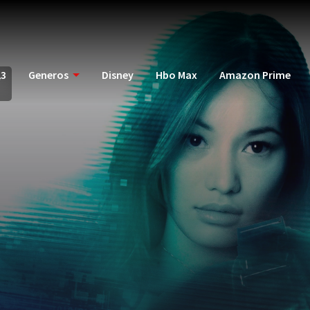
23
Generos
Disney
Hbo Max
Amazon Prime