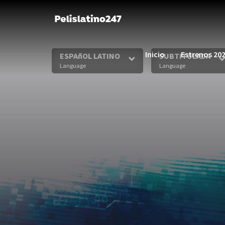
Inicio
Estrenos 20
ESPAñOL LATINO
SUBTITULADA
Language
Language