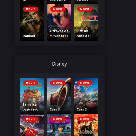
Madriguer
a
MOVIE
MOVIE
MOVIE
A través de
Lift: Un
Damsel
mi ventana
robo de
3: A través
primera
de tu
clase
mirada
Disney
MOVIE
MOVIE
MOVIE
Jamaica
bajo cero
Cars 3
Cars 2
MOVIE
MOVIE
MOVIE