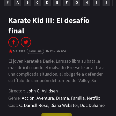
#
A
B
C
D
E
F
G
H
I
J
NETFLIX
AÑOS
Karate Kid III: El desafío
final
2023
2022
2021
2020
2019
2018
5.9
1989
1h 52m
604
1080P - HD
2014
2006
El joven karateka Daniel Larusso libra su batalla
mas difícil cuando el malvado Kreese le arrastra a
2002
2001
una complicada situacion, al obligarle a defender
su título de campeón del torneo del Valley. Su
2000
1990
maestro Miyagi no está de acuerdo y el joven
Director:
John G. Avildsen
rompe con él. Daniel tendra un nuevo profesor, que
SERIES
Genre:
Acción
,
Aventura
,
Drama
,
Familia
,
Netflix
más que como karateka realmente le entrena
Cast:
C. Darnell Rose
,
Diana Webster
,
Doc Duhame
PELICULAS
como si fuera un asesino. Cuando Daniel
comprende que el kárate sólo debe usarse para
VIEW MORE