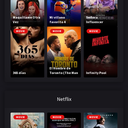
Maquíllame Otra
Mi villano
Señora
Vez
favorito 4
Influencer
MOVIE
MOVIE
MOVIE
El Hombre de
365 días
Toronto (The Man
Infinity Pool
from Toronto)
Netflix
MOVIE
MOVIE
MOVIE