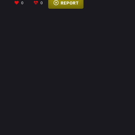
REPORT
0
0
defender el honor y la vida, regresa a las
enseñanzas de su viejo maestro.