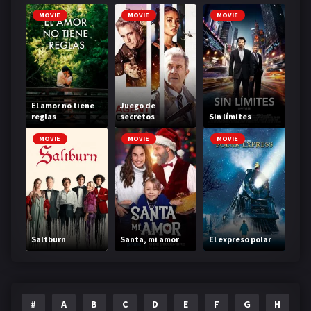
MOVIE
MOVIE
MOVIE
El amor no tiene
Juego de
reglas
secretos
Sin límites
MOVIE
MOVIE
MOVIE
Saltburn
Santa, mi amor
El expreso polar
#
A
B
C
D
E
F
G
H
I