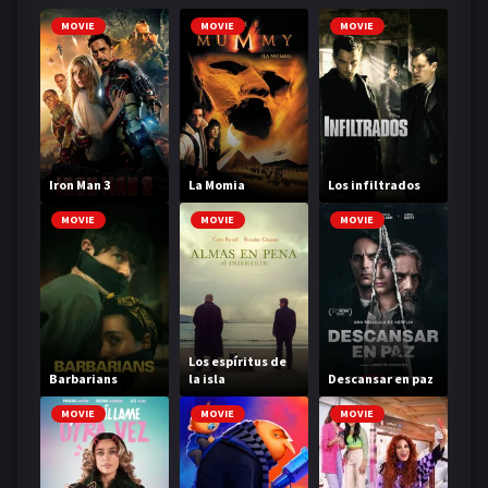
MOVIE
MOVIE
MOVIE
Iron Man 3
La Momia
Los infiltrados
MOVIE
MOVIE
MOVIE
Los espíritus de
Barbarians
la isla
Descansar en paz
MOVIE
MOVIE
MOVIE