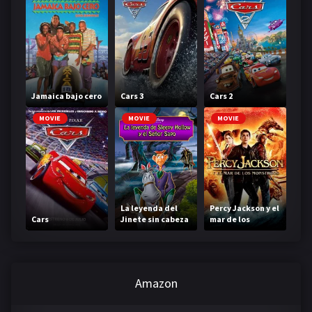
Jamaica bajo cero
Cars 3
Cars 2
MOVIE
MOVIE
MOVIE
La leyenda del
Percy Jackson y el
Cars
Jinete sin cabeza
mar de los
monstruos
Amazon