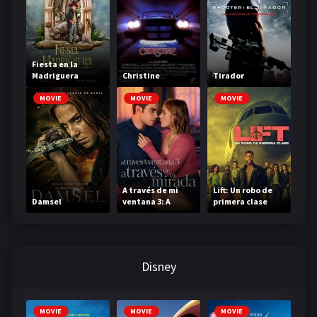
Fiesta en la
Madriguera
Christine
Tirador
MOVIE
MOVIE
MOVIE
A través de mi
Lift: Un robo de
Damsel
ventana 3: A
primera clase
través de tu
mirada
Disney
MOVIE
MOVIE
MOVIE