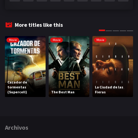
More titles like this
Movie
Movie
Movie
Cazador de
tormentas
La Ciudad de las
(Supercell)
The Best Man
Fieras
Archivos