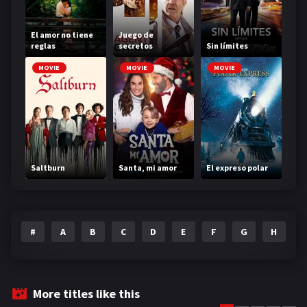
El amor no tiene
Juego de
reglas
secretos
Sin límites
MOVIE
MOVIE
MOVIE
Saltburn
Santa, mi amor
El expreso polar
#
A
B
C
D
E
F
G
H
I
More titles like this