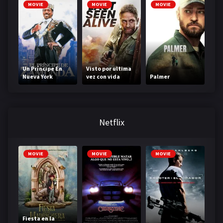
MOVIE
MOVIE
MOVIE
Un Príncipe En
Visto por ultima
Nueva York
vez con vida
Palmer
Netflix
MOVIE
MOVIE
MOVIE
Fiesta en la