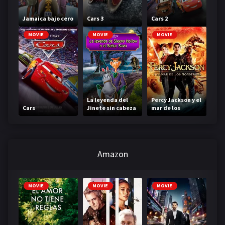
Jamaica bajo cero
Cars 3
Cars 2
MOVIE
MOVIE
MOVIE
La leyenda del
Percy Jackson y el
Cars
Jinete sin cabeza
mar de los
monstruos
Amazon
MOVIE
MOVIE
MOVIE