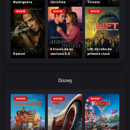
Madriguera
Christine
Tirador
MOVIE
MOVIE
MOVIE
A través de mi
Lift: Un robo de
Damsel
ventana 3: A
primera clase
través de tu
mirada
Disney
MOVIE
MOVIE
MOVIE