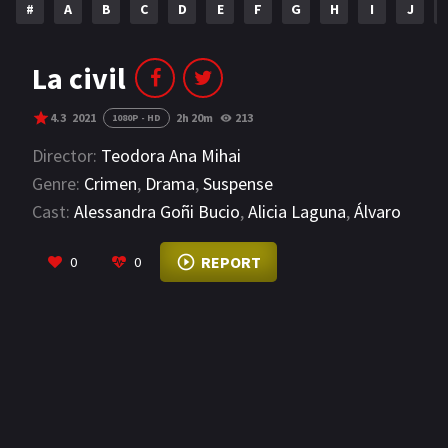
#
A
B
C
D
E
F
G
H
I
J
NETFLIX
AÑOS
La civil
2023
2022
4.3
2021
2h 20m
213
1080P - HD
2021
2020
Director:
Teodora Ana Mihai
Genre:
Crimen
,
Drama
,
Suspense
2019
2018
Cast:
Alessandra Goñi Bucio
,
Alicia Laguna
,
Álvaro
2014
2006
Guerrero
VIEW MORE
REPORT
0
0
2002
2001
2000
1990
SERIES
PELICULAS