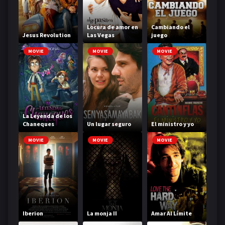
Locura de amor en
Cambiando el
Jesus Revolution
Las Vegas
juego
MOVIE
MOVIE
MOVIE
La Leyenda de los
Chaneques
Un lugar seguro
El ministro y yo
MOVIE
MOVIE
MOVIE
Iberion
La monja II
Amar Al Límite