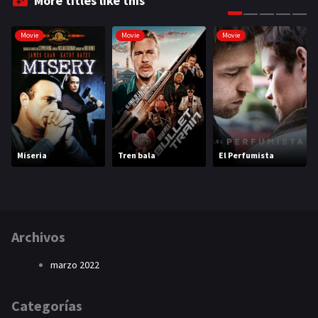
More titles like this
Movie
Movie
Movie
Miseria
Tren bala
El Perfumista
Archivos
marzo 2022
Categorías