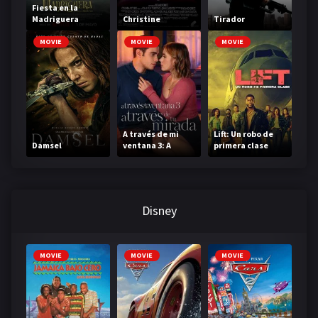
Fiesta en la
Madriguera
Christine
Tirador
MOVIE
MOVIE
MOVIE
A través de mi
Lift: Un robo de
Damsel
ventana 3: A
primera clase
través de tu
mirada
Disney
MOVIE
MOVIE
MOVIE