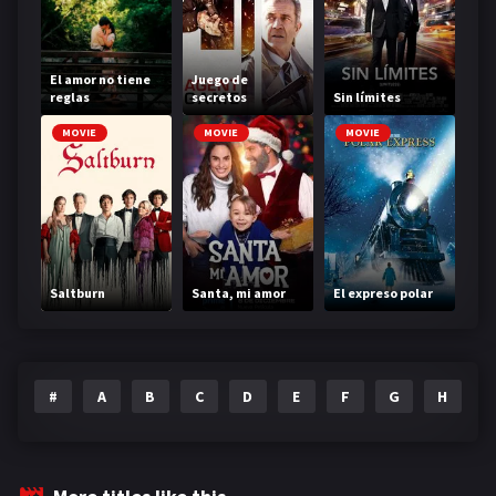
El amor no tiene
Juego de
reglas
secretos
Sin límites
MOVIE
MOVIE
MOVIE
Saltburn
Santa, mi amor
El expreso polar
#
A
B
C
D
E
F
G
H
I