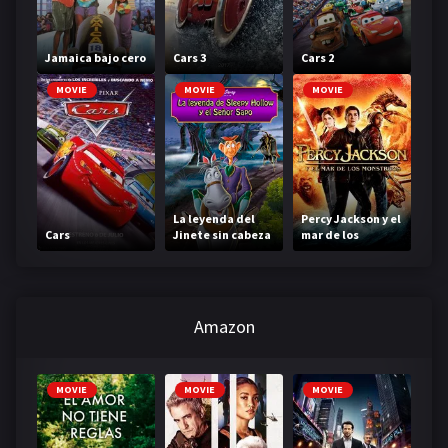
Jamaica bajo cero
Cars 3
Cars 2
MOVIE
MOVIE
MOVIE
La leyenda del
Percy Jackson y el
Cars
Jinete sin cabeza
mar de los
monstruos
Amazon
MOVIE
MOVIE
MOVIE