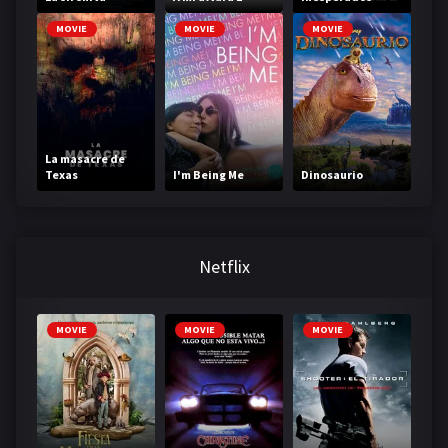
MOVIE
MOVIE
MOVIE
La masacre de
Texas
I'm Being Me
Dinosaurio
Netflix
MOVIE
MOVIE
MOVIE