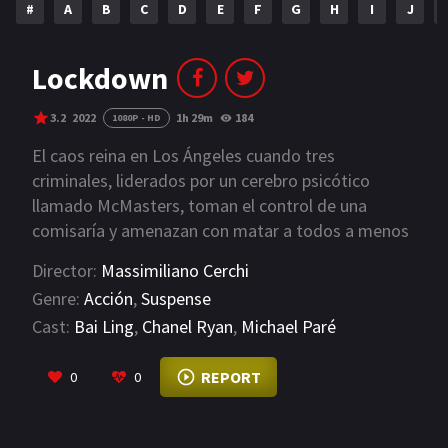
#
A
B
C
D
E
F
G
H
I
J
NETFLIX
AÑOS
Lockdown
2023
2022
3.2
2022
1h 29m
184
1080P - HD
2021
2020
El caos reina en Los Ángeles cuando tres
criminales, liderados por un cerebro psicótico
2019
2018
llamado McMasters, toman el control de una
comisaría y amenazan con matar a todos a menos
2014
2006
que se pague un gran rescate. El agente especial
Director:
Massimiliano Cerchi
2002
2001
del FBI, Roger Kinkaid, usa su amplio conocimiento
Genre:
Acción
,
Suspense
en un intento por burlar a los criminales y salvar a
2000
1990
Cast:
Bai Ling
,
Chanel Ryan
,
Michael Paré
los rehenes, pero queda una pregunta: incluso si
obtienen su dinero, ¿cómo es posible que escapen?
VIEW MORE
SERIES
REPORT
0
0
PELICULAS