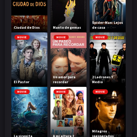
Spider-Man: Lejos
Ciudad de Dios
Manto de gemas
de casa
MOVIE
MOVIE
MOVIE
Un amor para
2 Ladrones Y
El Pastor
recordar
Medio
MOVIE
MOVIE
MOVIE
Milagros
La sirenita
A mi altura 2
inesperados