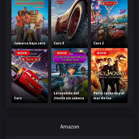
Jamaica bajo cero
Cars 3
Cars 2
MOVIE
MOVIE
MOVIE
La leyenda del
Percy Jackson y el
Cars
Jinete sin cabeza
mar de los
monstruos
Amazon