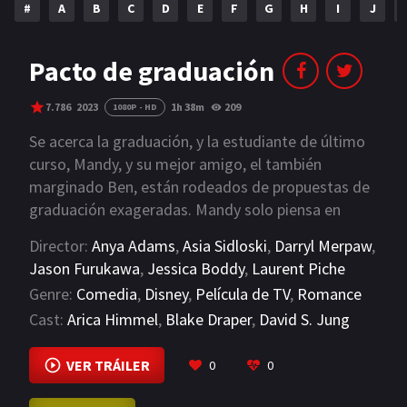
#
A
B
C
D
E
F
G
H
I
J
NETFLIX
AÑOS
Pacto de graduación
2023
2022
7.786
2023
1h 38m
209
1080P - HD
2021
2020
Se acerca la graduación, y la estudiante de último
curso, Mandy, y su mejor amigo, el también
2019
2018
marginado Ben, están rodeados de propuestas de
graduación exageradas. Mandy solo piensa en
2014
2006
entrar en la universidad de sus sueños, Harvard,
Director:
Anya Adams
,
Asia Sidloski
,
Darryl Merpaw
,
2002
2001
pero cuando empieza a dar clases particulares a
Jason Furukawa
,
Jessica Boddy
,
Laurent Piche
Graham, una estrella del baloncesto, debe
2000
1990
Genre:
Comedia
,
Disney
,
Película de TV
,
Romance
replantearse si la universidad de sus sueños
Cast:
Arica Himmel
,
Blake Draper
,
David S. Jung
merece la pena a costa de todo aquello en lo que
SERIES
cree.
VIEW MORE
VER TRÁILER
0
0
PELICULAS