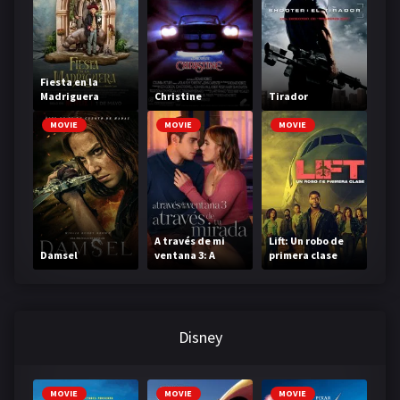
Fiesta en la
Madriguera
Christine
Tirador
MOVIE
MOVIE
MOVIE
A través de mi
Lift: Un robo de
Damsel
ventana 3: A
primera clase
través de tu
mirada
Disney
MOVIE
MOVIE
MOVIE