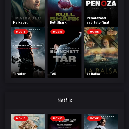
Peñaloza:el
Maixabel
Bull Shark
capitulo final
MOVIE
MOVIE
MOVIE
Tirador
TÁR
La balsa
Netflix
MOVIE
MOVIE
MOVIE