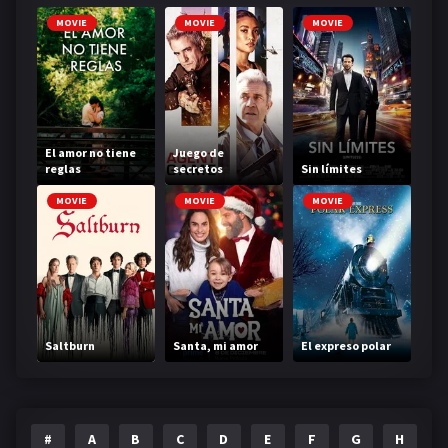
MOVIE
MOVIE
MOVIE
El amor no tiene
Juego de
reglas
secretos
Sin límites
MOVIE
MOVIE
MOVIE
Saltburn
Santa, mi amor
El expreso polar
#
A
B
C
D
E
F
G
H
I