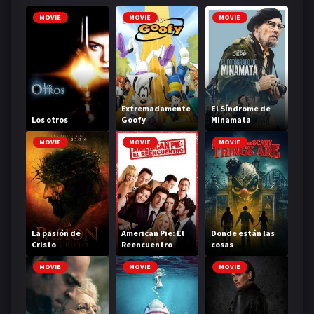
MOVIE
MOVIE
MOVIE
Extremadamente
El Síndrome de
Los otros
Goofy
Minamata
MOVIE
MOVIE
MOVIE
La pasión de
American Pie: El
Donde están las
Cristo
Reencuentro
cosas
Aterradoras
MOVIE
MOVIE
MOVIE