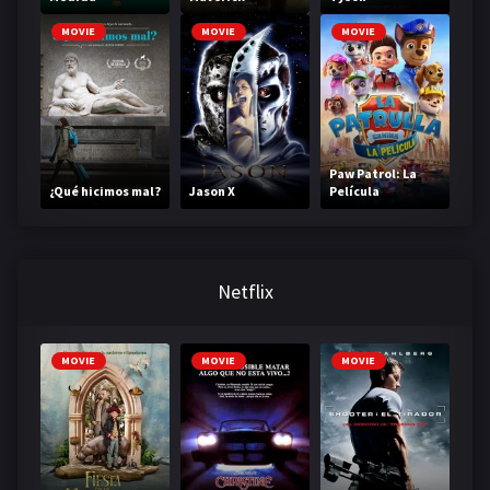
MOVIE
MOVIE
MOVIE
Paw Patrol: La
¿Qué hicimos mal?
Jason X
Película
Netflix
MOVIE
MOVIE
MOVIE