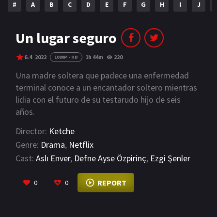
#
A
B
C
D
E
F
G
H
I
J
NETFLIX
AÑOS
Un lugar seguro
2023
2022
6.4
2022
1h 44m
220
1080P - HD
2021
2020
Una madre soltera que padece una enfermedad
terminal conoce a un encantador soltero mientras
2019
2018
lidia con el futuro de su testarudo hijo de seis
años.
2014
2006
Director:
Ketche
2002
2001
Genre:
Drama
,
Netflix
2000
1990
Cast:
Aslı Enver
,
Defne Ayse Özpirinç
,
Ezgi Şenler
VIEW MORE
SERIES
REPORT
0
0
PELICULAS