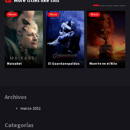
More titles like this
Movie
Movie
Movie
Maixabel
El Guardaespaldas
Muerte en el Nilo
Archivos
marzo 2022
Categorías