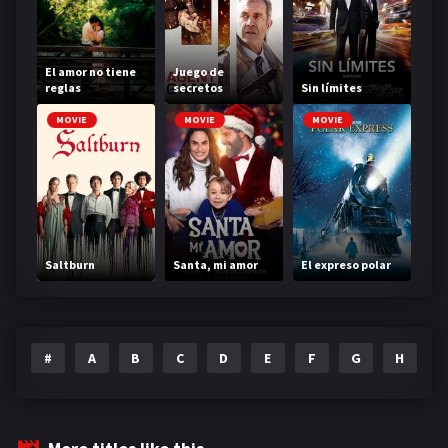
El amor no tiene
Juego de
reglas
secretos
Sin límites
MOVIE
MOVIE
MOVIE
Saltburn
Santa, mi amor
El expreso polar
#
A
B
C
D
E
F
G
H
I