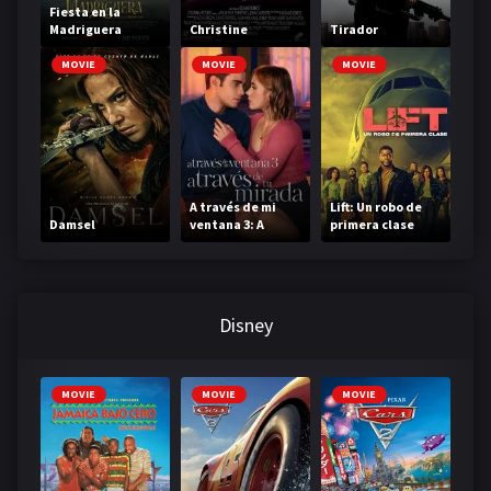
Fiesta en la
Madriguera
Christine
Tirador
MOVIE
MOVIE
MOVIE
A través de mi
Lift: Un robo de
Damsel
ventana 3: A
primera clase
través de tu
mirada
Disney
MOVIE
MOVIE
MOVIE