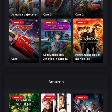
Jamaica bajo cero
Cars 3
Cars 2
MOVIE
MOVIE
MOVIE
La leyenda del
Percy Jackson y el
Cars
Jinete sin cabeza
mar de los
monstruos
Amazon
MOVIE
MOVIE
MOVIE