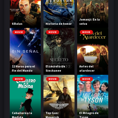
Jumanji: En la
6 Balas
Historia de honor
selva
MOVIE
MOVIE
MOVIE
12 Horas para el
El secreto de
Antes del
Fin del Mundo
Sinchanee
atardecer
MOVIE
MOVIE
MOVIE
Caballero a la
Top Gun:
El Milagro de
Medida
Maverick
Tyson