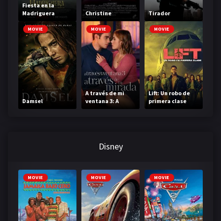
Fiesta en la
Madriguera
Christine
Tirador
MOVIE
MOVIE
MOVIE
A través de mi
Lift: Un robo de
Damsel
ventana 3: A
primera clase
través de tu
mirada
Disney
MOVIE
MOVIE
MOVIE