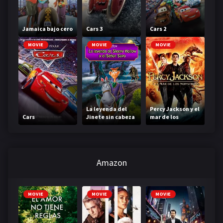
Jamaica bajo cero
Cars 3
Cars 2
MOVIE
MOVIE
MOVIE
La leyenda del
Percy Jackson y el
Cars
Jinete sin cabeza
mar de los
monstruos
Amazon
MOVIE
MOVIE
MOVIE