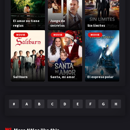
El amor no tiene
Juego de
reglas
secretos
Sin límites
MOVIE
MOVIE
MOVIE
Saltburn
Santa, mi amor
El expreso polar
#
A
B
C
D
E
F
G
H
I