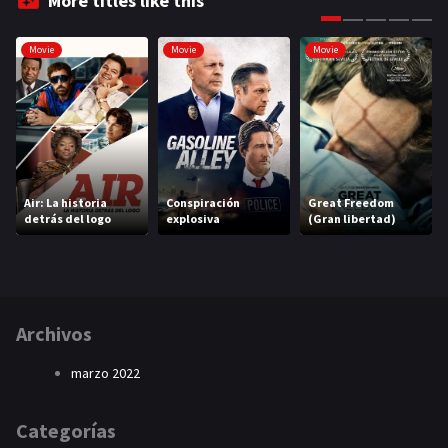
More titles like this
Movie
Movie
Movie
Air: La historia
Conspiración
Great Freedom
detrás del logo
explosiva
(Gran libertad)
Archivos
marzo 2022
Categorías