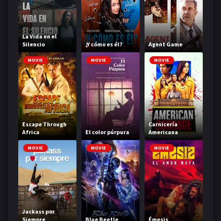
La Vida en el
Silencio
¿Y cómo es él?
Agent Game
MOVIE
MOVIE
MOVIE
Escape Through
Carnicería
Africa
El color púrpura
Americana
MOVIE
MOVIE
MOVIE
Jackass por
Siempre
Blue Beetle
Émesis