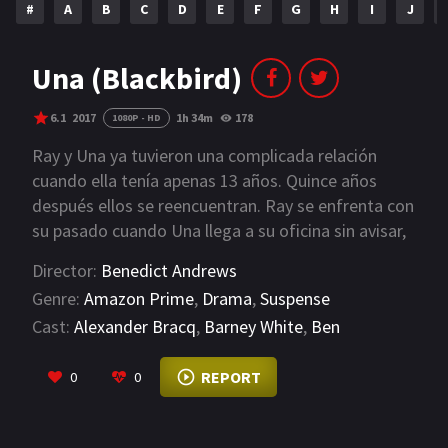
#
A
B
C
D
E
F
G
H
I
J
NETFLIX
AÑOS
Una (Blackbird)
2023
2022
6.1
2017
1h 34m
178
1080P - HD
2021
2020
Ray y Una ya tuvieron una complicada relación
cuando ella tenía apenas 13 años. Quince años
2019
2018
después ellos se reencuentran. Ray se enfrenta con
su pasado cuando Una llega a su oficina sin avisar,
2014
2006
buscando respuestas sobre el abuso que sufrió.
Director:
Benedict Andrews
2002
2001
Ray construyó una nueva vida, pero ambos tendrán
Genre:
Amazon Prime
,
Drama
,
Suspense
que revisar su relación y excavar el trauma que
2000
1990
Cast:
Alexander Bracq
,
Barney White
,
Ben
restó.
Mendelsohn
VIEW MORE
SERIES
REPORT
0
0
PELICULAS