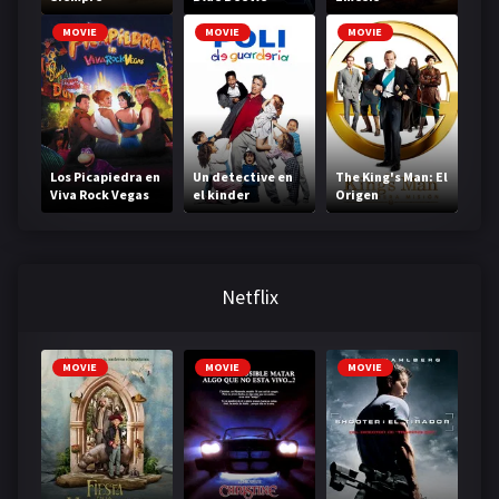
MOVIE
MOVIE
MOVIE
Los Picapiedra en
Un detective en
The King's Man: El
Viva Rock Vegas
el kinder
Origen
Netflix
MOVIE
MOVIE
MOVIE