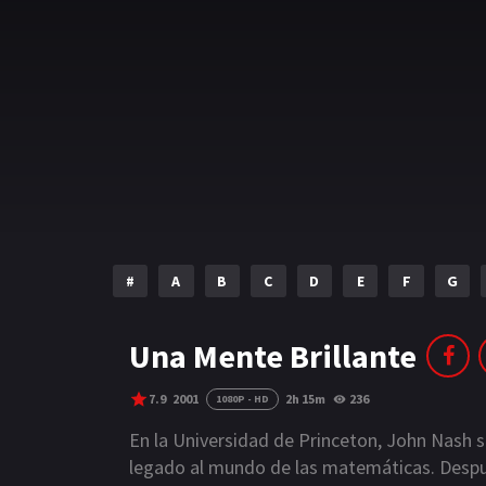
#
A
B
C
D
E
F
G
Una Mente Brillante
7.9
2001
2h 15m
236
1080P - HD
En la Universidad de Princeton, John Nash se
legado al mundo de las matemáticas. Despué