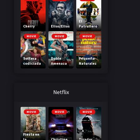
El
Cherry
Ellos/Ellos
Patrullero
777
MOVIE
MOVIE
MOVIE
Soltera
Doble
Pequeña
codiciada
Amenaza
Naturalez
2
a
Netflix
MOVIE
MOVIE
MOVIE
Fiesta en
la
Christine
Tirador