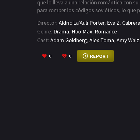
que lo lleva a una relación romántica con su
para romper los códigos soviéticos, lo que 
sólo con la ayuda de Alicia podrá recuperar
Director:
Aldric La'Auli Porter
,
Eva Z. Cabrer
matemático que hoy conocemos.
Genre:
Drama
,
Hbo Max
,
Romance
Cast:
Adam Goldberg
,
Alex Toma
,
Amy Walz
REPORT
0
0