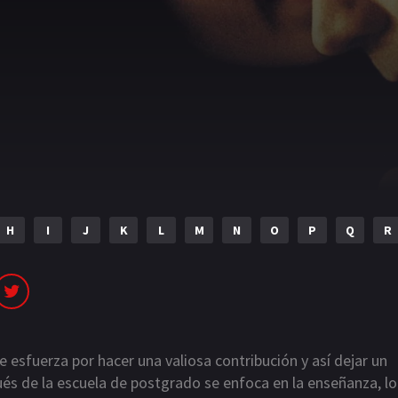
H
I
J
K
L
M
N
O
P
Q
R
 esfuerza por hacer una valiosa contribución y así dejar un
s de la escuela de postgrado se enfoca en la enseñanza, lo