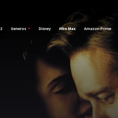
23
Generos
Disney
Hbo Max
Amazon Prime