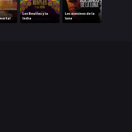
Los Beatles y la
Los asesinos de la
Indiana Jones 3
mortal
India
luna
última cruzad