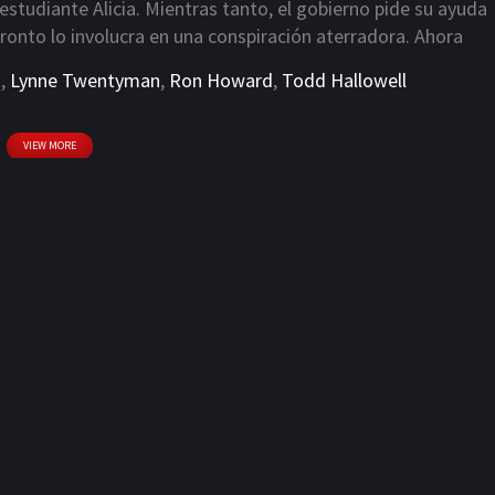
 estudiante Alicia. Mientras tanto, el gobierno pide su ayuda
pronto lo involucra en una conspiración aterradora. Ahora
 su fuerza mental y recuperar su estatus como el gran
a
,
Lynne Twentyman
,
Ron Howard
,
Todd Hallowell
VIEW MORE