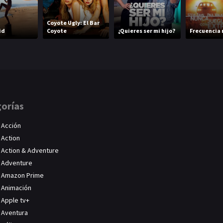
Coyote Ugly: El Bar
id
Coyote
¿Quieres ser mi hijo?
Frecuencia 
orías
Acción
Action
Action & Adventure
Adventure
Amazon Prime
Animación
Apple tv+
Aventura