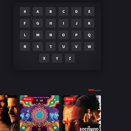
#
A
B
C
D
E
F
G
H
I
J
K
L
M
N
O
P
Q
R
S
T
U
V
W
X
Y
Z
Movie
Movie
Movie