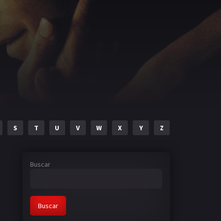
S
T
U
V
W
X
Y
Z
Buscar
Buscar