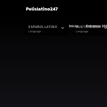
Inicio
Estrenos 20
ESPAñOL LATINO
SUBTITULADA
Language
Language