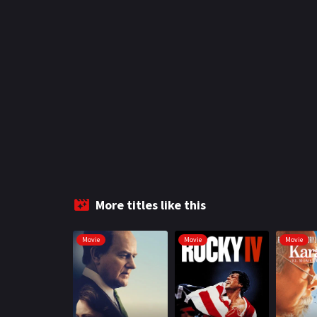
More titles like this
Movie
Movie
Movie