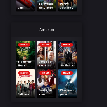
La leyenda
Percy
Cars
del Jinete
Jackson y
sin cabeza
el mar de
los
monstruos
Amazon
MOVIE
MOVIE
MOVIE
El amor no
Juego de
tiene
secretos
Sin límites
reglas
MOVIE
MOVIE
MOVIE
Santa, mi
El expreso
Saltburn
amor
polar