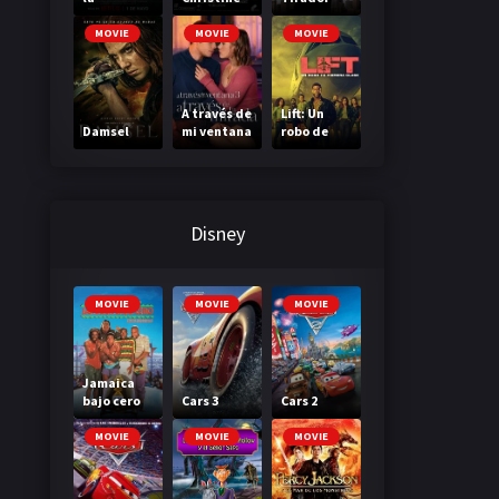
Madriguer
a
MOVIE
MOVIE
MOVIE
A través de
Lift: Un
Damsel
mi ventana
robo de
3: A través
primera
de tu
clase
mirada
Disney
MOVIE
MOVIE
MOVIE
Jamaica
bajo cero
Cars 3
Cars 2
MOVIE
MOVIE
MOVIE