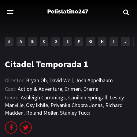
INICIO
ESTRENOS 2023
#
A
B
C
D
E
F
G
H
I
J
GENEROS
Citadel Temporada 1
Acción
Aventura
Comedia
Crimen
Director:
Bryan Oh
,
David Weil
,
Josh Appelbaum
Cast:
Action & Adventure
,
Crimen
,
Drama
Drama
Familia
Genre:
Ashleigh Cummings
,
Caoilinn Springall
,
Lesley
Manville
,
Osy Ikhile
,
Priyanka Chopra Jonas
,
Richard
DISNEY
Madden
,
Roland Møller
,
Stanley Tucci
HBO MAX
AMAZON PRIME