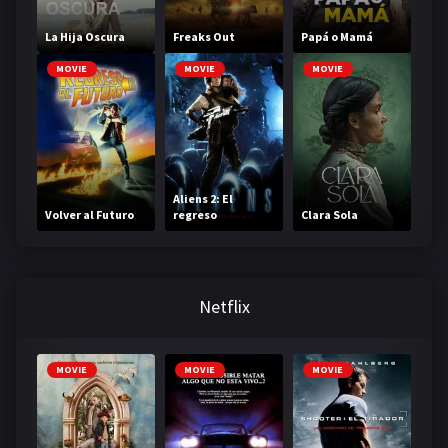
La Hija Oscura
Freaks Out
Papá o Mamá
MOVIE
MOVIE
MOVIE
Aliens 2: El
Volver al Futuro
regreso
Clara Sola
Netflix
MOVIE
MOVIE
MOVIE