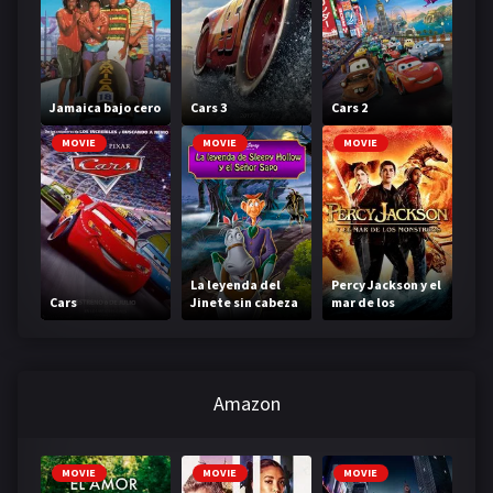
Jamaica bajo cero
Cars 3
Cars 2
MOVIE
MOVIE
MOVIE
La leyenda del
Percy Jackson y el
Cars
Jinete sin cabeza
mar de los
monstruos
Amazon
MOVIE
MOVIE
MOVIE