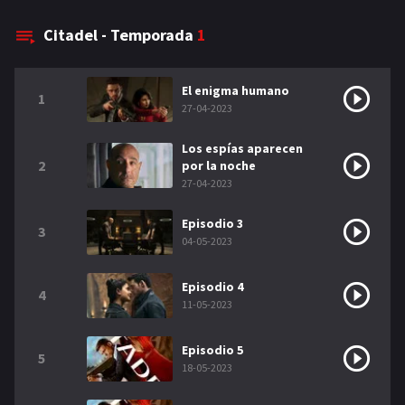
NETFLIX
Citadel - Temporada
1
AÑOS
El enigma humano
1
2023
2022
27-04-2023
2021
2020
Los espías aparecen
2
por la noche
2019
2018
27-04-2023
2014
2006
Episodio 3
3
04-05-2023
2002
2001
2000
1990
Episodio 4
4
11-05-2023
SERIES
Episodio 5
5
PELICULAS
18-05-2023