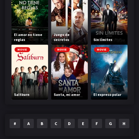
El amor no tiene
Juego de
reglas
secretos
Sin límites
MOVIE
MOVIE
MOVIE
Saltburn
Santa, mi amor
El expreso polar
#
A
B
C
D
E
F
G
H
I