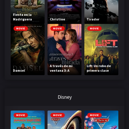
Fiesta en la
Madriguera
Christine
Tirador
MOVIE
MOVIE
MOVIE
A través de mi
Lift: Un robo de
Damsel
ventana 3: A
primera clase
través de tu
mirada
Disney
MOVIE
MOVIE
MOVIE