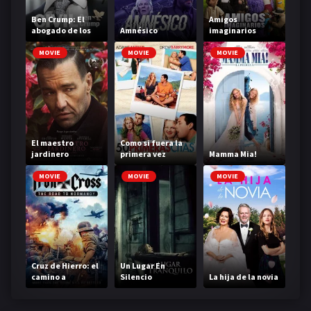
Ben Crump: El
Amigos
abogado de los
Amnésico
imaginarios
afroamericanos
MOVIE
MOVIE
MOVIE
El maestro
Como si fuera la
jardinero
primera vez
Mamma Mia!
MOVIE
MOVIE
MOVIE
Cruz de Hierro: el
Un Lugar En
camino a
Silencio
La hija de la novia
Normandia