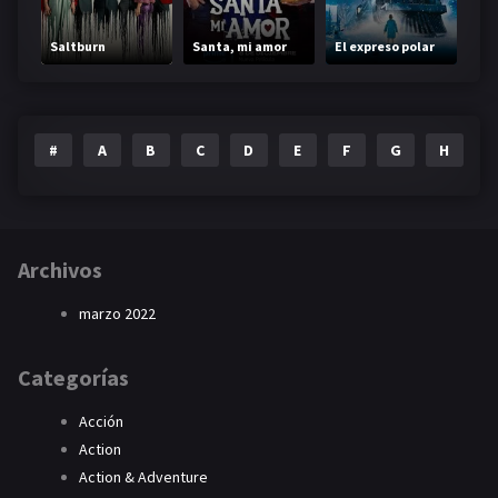
Saltburn
Santa, mi amor
El expreso polar
#
A
B
C
D
E
F
G
H
I
Archivos
marzo 2022
Categorías
Acción
Action
Action & Adventure