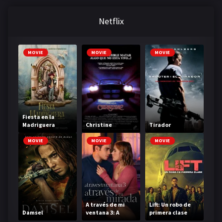
Netflix
MOVIE
MOVIE
MOVIE
Fiesta en la
Madriguera
Christine
Tirador
MOVIE
MOVIE
MOVIE
A través de mi
Lift: Un robo de
Damsel
ventana 3: A
primera clase
través de tu