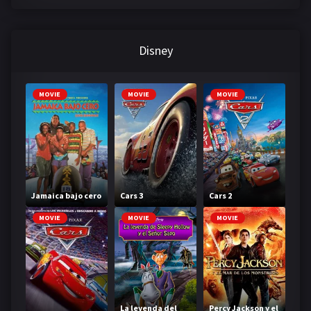
mirada
Disney
MOVIE
MOVIE
MOVIE
Jamaica bajo cero
Cars 3
Cars 2
MOVIE
MOVIE
MOVIE
La leyenda del
Percy Jackson y el