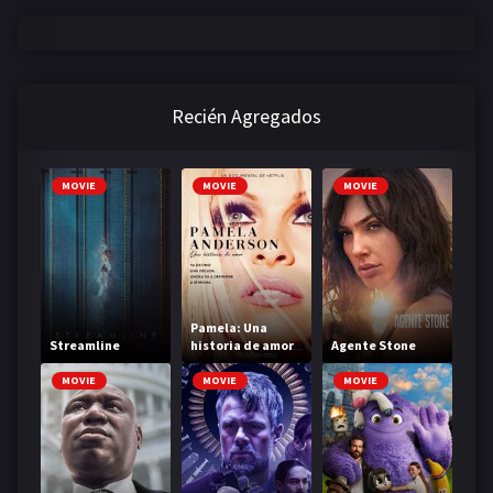
Recién Agregados
MOVIE
MOVIE
MOVIE
Pamela: Una
Streamline
historia de amor
Agente Stone
MOVIE
MOVIE
MOVIE