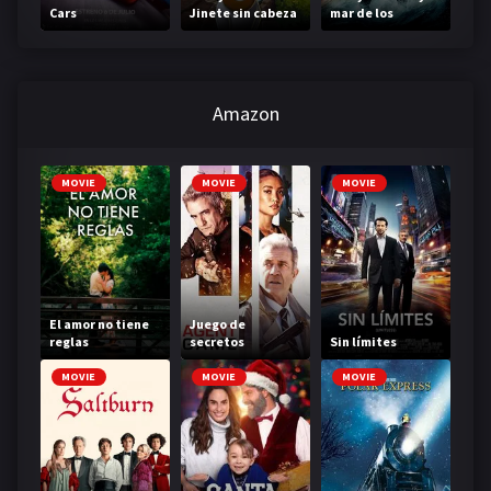
Cars
Jinete sin cabeza
mar de los
monstruos
Amazon
MOVIE
MOVIE
MOVIE
El amor no tiene
Juego de
reglas
secretos
Sin límites
MOVIE
MOVIE
MOVIE