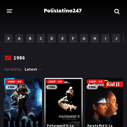
INICIO
ESTRENOS 2023
#
A
B
C
D
E
F
G
H
I
J
GENEROS
1986
Acción
Aventura
Sorted by:
Latest
Comedia
Crimen
1080P - HD
1080P - HD
1080P - HD
Drama
Familia
1986
1986
1986
DISNEY
HBO MAX
AMAZON PRIME
Poltergeist II: La
Karate Kid II: La